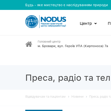
Будь - яке мистецтво є наслідуванням природи
Центр
П
Головний центр
м. Бровари, вул. Героїв УПА (Кирпоноса) 7а
Преса, радіо та те
Відвідувачам та пацієнтам
Новини
Преса, радіо 