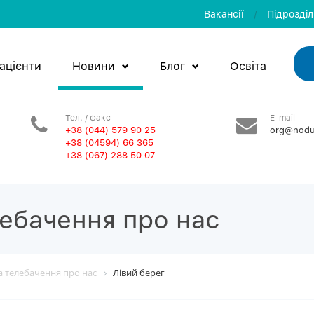
Вакансії
/
Пiдроздi
ацієнти
Новини
Блог
Освiта
Тел. / факс
E-mail
+38 (044) 579 90 25
org@nodu
+38 (04594) 66 365
+38 (067) 288 50 07
лебачення про нас
та телебачення про нас
Лівий берег