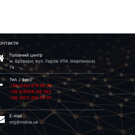
онтакти
Головний центр
м. Бровари, вул. Героїв УПА (Кирпоноса)
7а
Тел. / факс
+38 (044) 579 90 25
+38 (04594) 66 365
+38 (067) 288 50 07
E-mail
org@nodus.ua