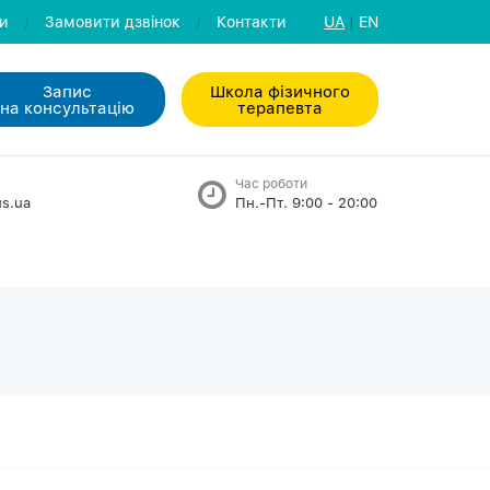
ли
/
Замовити дзвiнок
/
Контакти
UA
|
EN
Запис
Школа фізичного
на консультацiю
терапевта
Час роботи
s.ua
Пн.-Пт. 9:00 - 20:00