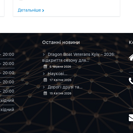
Детальнiше
Останнi новини
К
- 20:00
Dragon Boat Veterans Kyiv – 2026:
відкриття сезону для…
- 20:00
6 Червня 2026
- 20:00
Наукові…
17 Квітня 2026
- 20:00
Дорогі друзі та…
- 20:00
15 Квітня 2026
хiдний
хiдний