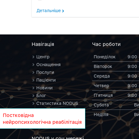
Детальнiше
Навiгацiя
Час роботи
Центр
Понеділок
9:00 
Оснащення
Вiвторок
9:00 
Послуги
Середа
9:00 
Пацієнти
Четвер
9:00 
Новини
П'ятниця
9:00 
Блог
Статистика NODUS
Субота
Ви
Контакти
Неділя
Ви
Постковідна
NODUS у вікіпедії
нейропсихологічна реабілітація
NODUS у соц.мережi