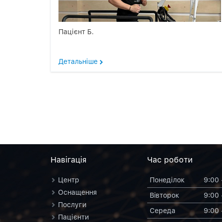
Пацієнт Б.
Детальніше
Навiгацiя
Час роботи
Центр
Понеділок
9:00 
Оснащення
Вiвторок
9:00 
Послуги
Середа
9:00 
Пацієнти