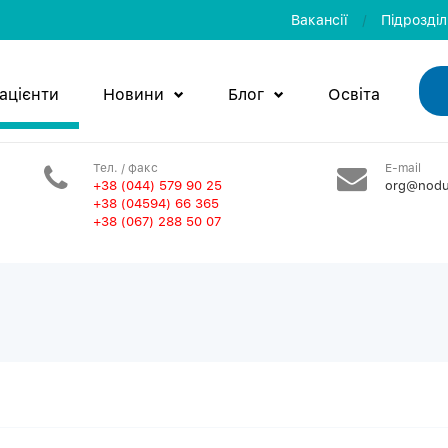
Вакансії
/
Пiдроздi
ацієнти
Новини
Блог
Освiта
Тел. / факс
E-mail
+38 (044) 579 90 25
org@nodu
+38 (04594) 66 365
+38 (067) 288 50 07