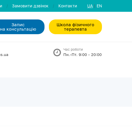
ли
/
Замовити дзвiнок
/
Контакти
UA
|
EN
Запис
Школа фізичного
на консультацiю
терапевта
Час роботи
s.ua
Пн.-Пт. 9:00 - 20:00