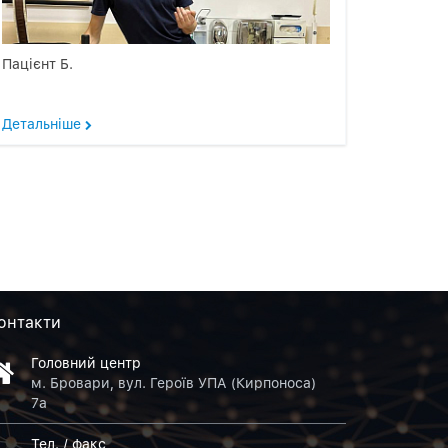
Пацієнт Б.
Детальніше
онтакти
Головний центр
м. Бровари, вул. Героїв УПА (Кирпоноса)
7а
Тел. / факс