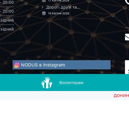
17 Квітня 2026
- 20:00
Дорогі друзі та…
- 20:00
15 Квітня 2026
хiдний
хiдний
NODUS в Instagram
Волонтерам
ДОНИНІ В НОДУСІ Д
зивний партнер в рамках Благодійного проекту для б