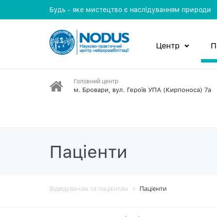
Будь - яке мистецтво є наслідуванням природи
Центр
П
Головний центр
м. Бровари, вул. Героїв УПА (Кирпоноса) 7а
Пацiенти
Відвідувачам та пацієнтам
Пацiенти