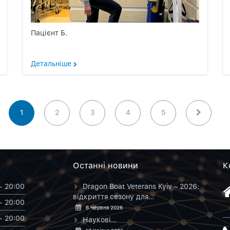
Пацієнт Б.
Детальніше
1
2
3
4
5
Останнi новини
К
- 20:00
Dragon Boat Veterans Kyiv – 2026:
відкриття сезону для…
- 20:00
6 Червня 2026
- 20:00
Наукові…