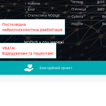
Четвер
9:00 
Новини
П'ятниця
9:00 
Блог
Статистика NODUS
Субота
Ви
Контакти
Неділя
Ви
Постковідна
NODUS у вікіпедії
нейропсихологічна реабілітація
NODUS у соц.мережi
УВАГА!
Відвідувачам та пацієнтам!
Благодiйний проект
Ексклю
Copyright © 2011-2026 NODUS