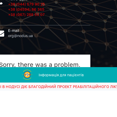
+38 (044) 579 90 25
+38 (04594) 66 365
+38 (067) 288 50 07
E-mail
org@nodus.ua
Sorry, there was a problem.
Twitter returned the following error message:
Iнформацiя для пацієнтів
Could not authenticate you.
ІЄ БЛАГОДІЙНИЙ ПРОЕКТ РЕАБІЛІТАЦІЙНОГО ЛІКУВАННЯ ПОР
Tweets
@NODUS17512737
by
ійців АТО "NODUS"