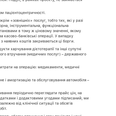
ом пацієнтоцентричності.
рім «зовнішніх» послуг, тобто тих, які у разі
орна, інструментальна, функціональна
становами в тому ж ціновому значенні, якому
за касово-банківські операції. У випадку
 з наявних коштів закриваються ці борги.
укти харчування дієтотерапії та інші супутні
ного втручання (медичних послуг) – державного
 витрати на операцію: медикаменти, медичні
е і амортизацію та обслуговування автомобіля –
ивання періодично переглядати прайс цін, на
додатками і додактовими угодами підписаний, ми
алежно від клінічної ситуації та обсягів
біт.