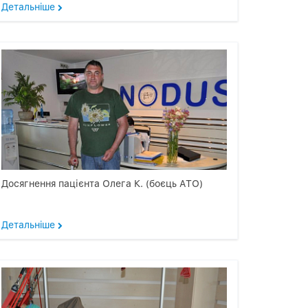
Детальнiше
Досягнення пацієнта Олега К. (боєць АТО)
Детальнiше