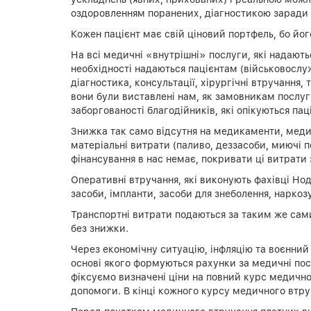
оздоровленням поранених, діагностикою заради 
Кожен пацієнт має свій ціновий портфель, бо йо
На всі медичні «внутрішні» послуги, які надаютьс
необхідності надаються пацієнтам (військовослу
діагностика, консультації, хірургічні втручанн
вони були виставлені нам, як замовникам послуг 
заборгованості благодійників, які опікуються па
Знижка так само відсутня на медикаменти, медичн
матеріальні витрати (паливо, деззасоби, миючі 
фінансування в нас немає, покривати ці витрати
Оперативні втручання, які виконують фахівці Но
засоби, імпланти, засоби для знеболення, наркоз
Транспортні витрати подаються за таким же сам
без знижки.
Через економічну ситуацію, інфляцію та воєнний
основі якого формуються рахунки за медичні пос
фіксуємо визначені ціни на повний курс медичного
допомоги. В кінці кожного курсу медичного втр