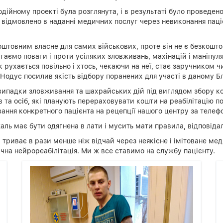
одійному проекті була розглянута, і в результаті було проведен
и відмовлено в наданні медичних послуг через невиконання паці
штовним власне для самих військових, проте він не є безкоштов
гаємо поваги і проти усіляких зловживань, махінацій і маніпул
 рухається повільно і хтось, чекаючи на неї, стає заручником ч
 Нодус посилив якість відбору поранених для участі в даному Б
ипадки зловживання та шахрайських дій під виглядом збору кош
 та осіб, які планують перераховувати кошти на реабілітацію п
кування конкретного пацієнта на рецепції нашого центру за теле
аль має бути одягнена в лати і мусить мати правила, відповідал
 триває в рази менше ніж відчай через неякісне і імітоване ме
гічна нейрореабілітація. Ми ж все ставимо на службу пацієнту.