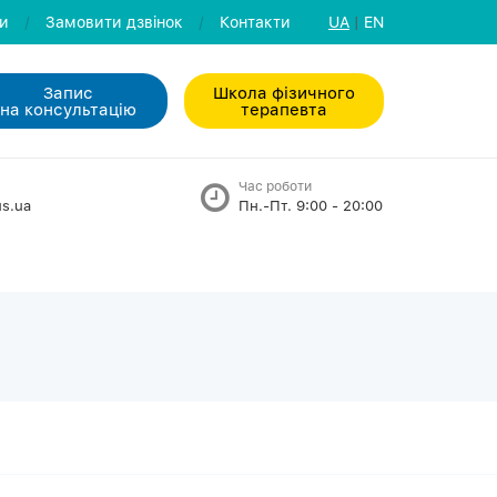
ли
/
Замовити дзвiнок
/
Контакти
UA
|
EN
Запис
Школа фізичного
на консультацiю
терапевта
Час роботи
s.ua
Пн.-Пт. 9:00 - 20:00