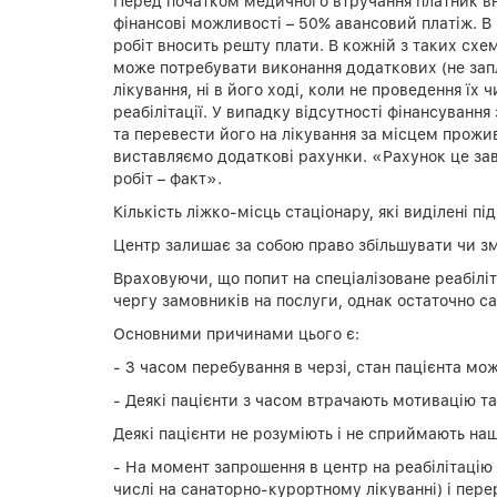
Перед початком медичного втручання платник вно
фінансові можливості – 50% авансовий платіж. В 
робіт вносить решту плати. В кожній з таких схе
може потребувати виконання додаткових (не запл
лікування, ні в його ході, коли не проведення ї
реабілітації. У випадку відсутності фінансуван
та перевести його на лікування за місцем прожив
виставляємо додаткові рахунки. «Рахунок це зав
робіт – факт».
Кількість ліжко-місць стаціонару, які виділені пі
Центр залишає за собою право збільшувати чи зме
Враховуючи, що попит на спеціалізоване реабілі
чергу замовників на послуги, однак остаточно сам
Основними причинами цього є:
- З часом перебування в черзі, стан пацієнта м
- Деякі пацієнти з часом втрачають мотивацію та
Деякі пацієнти не розуміють і не сприймають на
- На момент запрошення в центр на реабілітацію 
числі на санаторно-курортному лікуванні) і пер