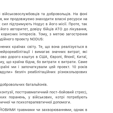
 військовослужбовців та добровольців. На фоні
ня, ми продовжуємо знаходити власні ресурси на
х сил підтримують Нодус в його місії. Проте, так
 його авторитет, довіру бійців АТО до лікування,
корисних інтересів. Тому, з метою загострення
годійного проекту NODUS:
ених країнах світу. Те, що вона реалізується в
ейрореабілітації і вимагає значних витрат, які
ово дорого коштує в США, Європі, Японії, Китаї,
ому, що країна бідна, бо витрати є витрати. Саме
раїні ми і започаткували цей проект. 10 років
адули» безліч реабілітаційних різнокольорових
 добровольчих батальйонів.
контузії, посттравматичний пост-бойовий стрес),
ких поранень, у військових, котрі потребують
тричної чи психотерапевтичної допомоги.
ЕБОЙОВИМИ травмами чи захворюваннями, однак в