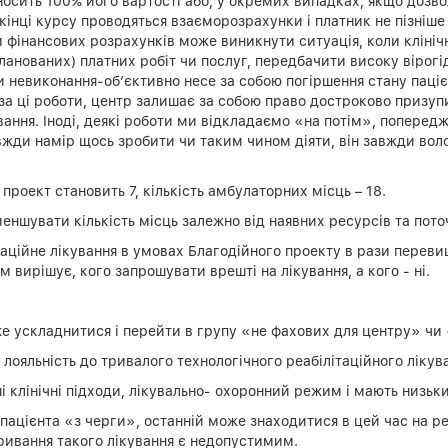
сить 100% його вартості або, у окремих випадках, якщо дозволя
кінці курсу проводяться взаєморозрахунки і платник не пізніше
м фінансових розрахунків може виникнути ситуація, коли клініч
анованих) платних робіт чи послуг, передбачити високу вірогід
х чи невиконання-об’єктивно несе за собою погіршення стану паці
ня за ці роботи, центр залишає за собою право достроково приз
ання. Іноді, деякі роботи ми відкладаємо «на потім», попередж
жди намір щось зробити чи таким чином діяти, він завжди воло
д проект становить 7, кількість амбулаторних місць – 18.
ншувати кількість місць залежно від наявних ресурсів та поточ
таційне лікування в умовах Благодійного проекту в рази перев
 вирішує, кого запрошувати врешті на лікування, а кого - ні.
оже ускладнитися і перейти в групу «не фахових для центру» ч
 лояльність до тривалого технологічного реабілітаційного лікув
ші клінічні підходи, лікувально- охоронний режим і мають низь
пацієнта «з черги», останній може знаходитися в цей час на реа
еривання такого лікування є недопустимим.