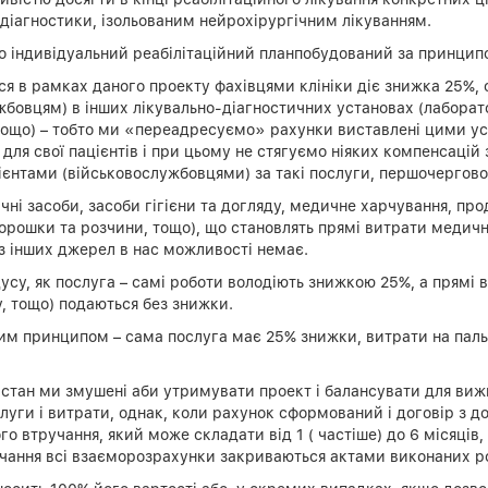
діагностики, ізольованим нейрохірургічним лікуванням.
го індивідуальний реабілітаційний планпобудований за принцип
я в рамках даного проекту фахівцями клініки діє знижка 25%, ок
жбовцям) в інших лікувально-діагностичних установах (лаборат
я, тощо) – тобто ми «переадресуємо» рахунки виставлені цими у
для свої пацієнтів і при цьому не стягуємо ніяких компенсацій 
цієнтами (військовослужбовцями) за такі послуги, першочергово
і засоби, засоби гігієни та догляду, медичне харчування, прод
порошки та розчини, тощо), що становлять прямі витрати медич
 з інших джерел в нас можливості немає.
дусу, як послуга – самі роботи володіють знижкою 25%, а прямі
у, тощо) подаються без знижки.
им принципом – сама послуга має 25% знижки, витрати на пальн
 стан ми змушені аби утримувати проект і балансувати для виж
луги і витрати, однак, коли рахунок сформований і договір з 
 втручання, який може складати від 1 ( частіше) до 6 місяців, з
учання всі взаєморозрахунки закриваються актами виконаних ро