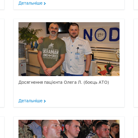
Детальнiше
Досягнення пацієнта Олега Л. (боєць АТО)
Детальнiше