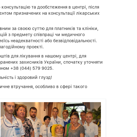
о консультацію та дообстеження в центрі, після
єнтом призначених на консультації лікарських
ним за своєю суттю для платників та клініки,
яцій з предмету співпраці чи медичного
иєїсь неадекватності або безвідповідальності.
лагодійному проекті.
тів для лікування в нашому центрі, для
оранених захисників України, спочатку уточняти
фоном +38 (044) 579 9025.
ьність і здоровий глузд!
дичне втручання, особливо в сфері такого