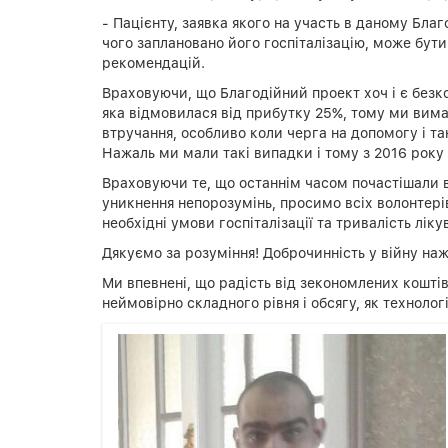
- Пацієнту, заявка якого на участь в даному Благ
чого заплановано його госпіталізацію, може бут
рекомендацій.
Враховуючи, що Благодійний проект хоч і є безко
яка відмовилася від прибутку 25%, тому ми вима
втручання, особливо коли черга на допомогу і так
Нажаль ми мали такі випадки і тому з 2016 року
Враховуючи те, що останнім часом почастішали в
уникнення непорозумінь, просимо всіх волонтерів
необхідні умови госпіталізації та тривалість лі
Дякуємо за розуміння! Доброчинність у війну наж
Ми впевнені, що радість від зекономлених коштів
неймовірно складного рівня і обсягу, як техноло