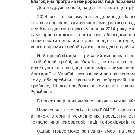
Благодійна
програма нейрореабілітації поранени
Дорогі друзі, колеги, пацієнти та гості центру
2024 рік - в нашому центрі донині діє благ
тотальної зневіри, критичної втоми, різкого с
цей Благодійний проект. З серпня 2014 року ми з
само зросла кількість противників благодійної д
поширювати неправдиві дані серед волонтерів,
уваги свідомих і небайдужих громадян до дій та
Нейрореабілітація – тривалий високовартісн
такій бідній країні, як Україна, не скасовує 
розтягуються в часі, що закономірно вимагає зн
Австралії та Україні, незважаючи на платоспромо
тому, аби зробити технологічну нейрореабіліт
пройшло, Нічого подібного в комплексі технол
бульбашок.
В проект на рівних умовах залучаються як ві
Нозологічна патологія: тільки БОЙОВІ поране
а також вторинні ускладнення, порушення фун
технологічної нейрореабілітації, нейрохірургії,
Однак, Нодус може, за певних умов і на вл