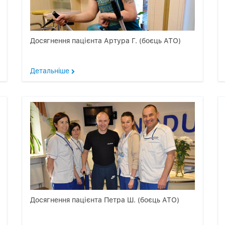
Досягнення пацієнта Артура Г. (боєць АТО)
Детальнiше
Досягнення пацієнта Петра Ш. (боєць АТО)