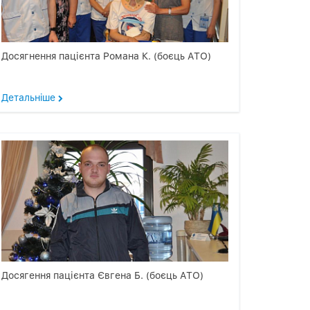
Досягнення пацієнта Романа К. (боєць АТО)
Детальнiше
Досягення пацієнта Євгена Б. (боєць АТО)