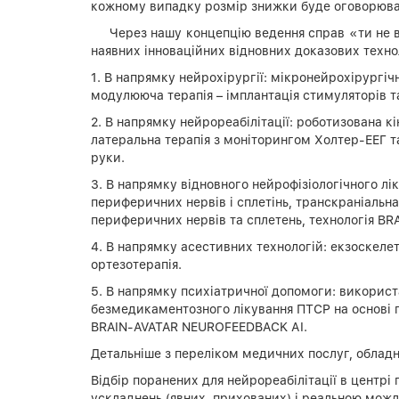
кожному випадку розмір знижки буде оговорюват
Через нашу концепцію ведення справ «ти не 
наявних інноваційних відновних доказових техно
1. В напрямку нейрохірургії: мікронейрохірургі
модулююча терапія – імплантація стимуляторів та
2. В напрямку нейрореабілітації: роботизована к
латеральна терапія з моніторингом Холтер-ЕЕГ т
руки.
3. В напрямку відновного нейрофізіологічного лі
периферичних нервів і сплетінь, транскраніальн
периферичних нервів та сплетень, технологія B
4. В напрямку асестивних технологій: екзоскелет
ортезотерапія.
5. В напрямку психіатричної допомоги: використа
безмедикаментозного лікування ПТСР на основі п
BRAIN-AVATAR NEURОFEEDBACK АІ.
Детальніше з переліком медичних послуг, обла
Відбір поранених для нейрореабілітації в центрі
ускладнень (явних, прихованих) і реальною можли