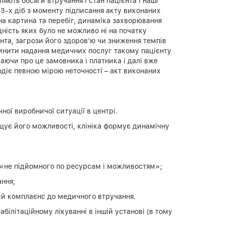
ють обсяги втручання і стан пацієнта і наші
 3-х діб з моменту підписання акту виконаних
на картина та перебіг, динаміка захворювання
ність яких було не можливо ні на початку
єнта, загрози його здоров’ю чи зниження темпів
упинити надання медичних послуг такому пацієнту
аючи про це замовника і платника і далі вже
діє певною мірою неточності – акт виконаних
ної виробничої ситуації в центрі.
ищує його можливості, клініка формує динамічну
и «не підйомного по ресурсам і можливостям»;
ання;
кий комплаєнс до медичного втручання.
білітаційному лікуванні в іншій установі (в тому