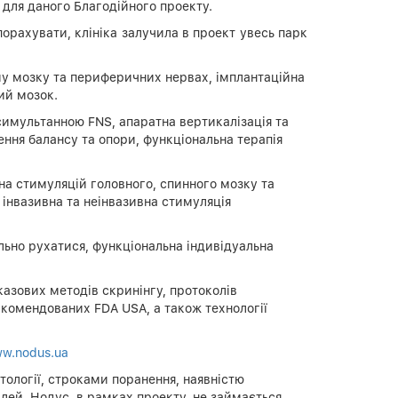
для даного Благодійного проекту.
рахувати, клініка залучила в проект увесь парк
ому мозку та периферичних нервах, імплантаційна
ий мозок.
а симультанною FNS, апаратна вертикалізація та
ння балансу та опори, функціональна терапія
вна стимуляцій головного, спинного мозку та
 інвазивна та неінвазивна стимуляція
льно рухатися, функціональна індивідуальна
казових методів скринінгу, протоколів
ркомендованих FDA USA, а також технології
w.nodus.ua
тології, строками поранення, наявністю
ілей. Нодус, в рамках проекту, не займається