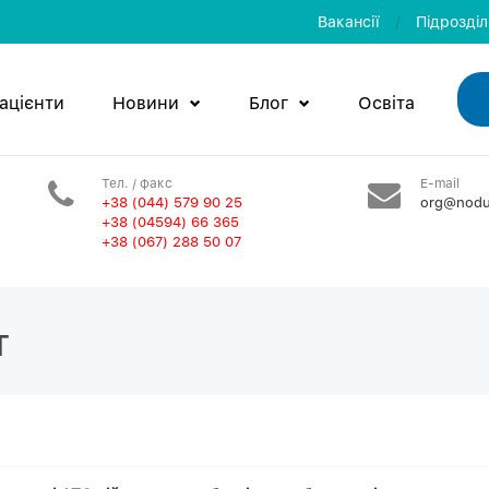
Вакансії
/
Пiдроздi
ацієнти
Новини
Блог
Освiта
Тел. / факс
E-mail
+38 (044) 579 90 25
org@nodu
+38 (04594) 66 365
+38 (067) 288 50 07
т