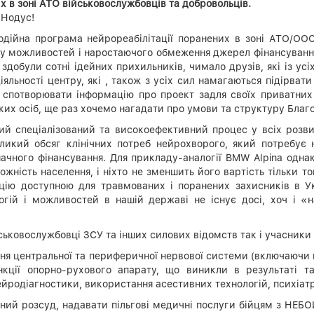
х в зоні АТО військовослужбовців та добровольців.
 Нодус!
одійна програма нейрореабілітації поранених в зоні АТО/ООС
паду можливостей і наростаючого обмеження джерел фінансуван
добули сотні ідейних прихильників, чимало друзів, які із усі
іяльності центру, які , також з усіх сил намагаються підірвати
 спотворювати інформацію про проект задля своїх приватних 
ких осіб, ще раз хочемо нагадати про умови та структуру Бла
ий спеціалізований та високоефективний процес у всіх розвин
великий обсяг клінічних потреб нейрохворого, який потребує н
ачного фінансування. Для прикладу-аналогії BMW Alpina однак
жність населення, і ніхто не зменшить його вартість тільки т
ацію доступною для травмованих і поранених захисників в Ук
огій і можливостей в нашій державі не існує досі, хоч і «н
йськовослужбовці ЗСУ та інших силових відомств так і учасники
ння центральної та периферичної нервової системи (включаючи 
кції опорно-рухового апарату, що виникли в результаті та
 нейродіагностики, використання асестивних технологій, психіа
асний розсуд, надавати пільгові медичні послуги бійцям з Н