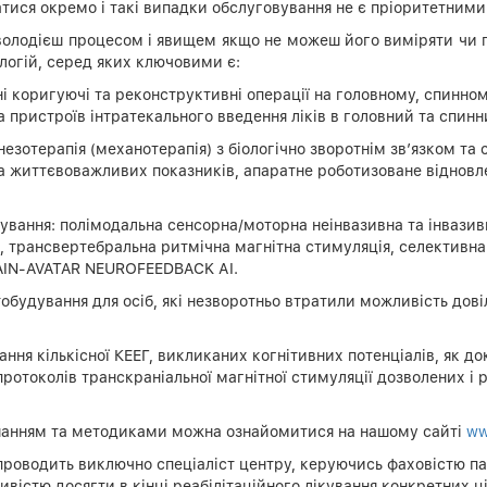
ися окремо і такі випадки обслуговування не є пріоритетними 
володієш процесом і явищем якщо не можеш його виміряти чи по
логій, серед яких ключовими є:
чні коригуючі та реконструктивні операції на головному, спинн
 пристроїв інтратекального введення ліків в головний та спинн
інезотерапія (механотерапія) з біологічно зворотнім зв’язком т
а життєвоважливих показників, апаратне роботизоване відновле
кування: полімодальна сенсорна/моторна неінвазивна та інвази
а, трансвертебральна ритмічна магнітна стимуляція, селективна
RAIN-AVATAR NEURОFEEDBACK АІ.
обудування для осіб, які незворотньо втратили можливість дові
ння кількісної КЕЕГ, викликаних когнітивних потенціалів, як до
ротоколів транскраніальної магнітної стимуляції дозволених і 
днанням та методиками можна ознайомитися на нашому сайті
ww
 проводить виключно спеціаліст центру, керуючись фаховістю па
вістю досягти в кінці реабілітаційного лікування конкретних ц