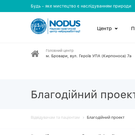
Будь - яке мистецтво є наслідуванням природи
Центр
П
Головний центр
м. Бровари, вул. Героїв УПА (Кирпоноса) 7а
Благодiйний проек
Відвідувачам та пацієнтам
Благодiйний проект