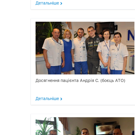
Детальнiше
Досягнення пацієнта Андрія С. (боєць АТО)
Детальнiше