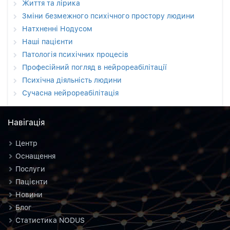
Життя та лірика
Зміни безмежного психічного простору людини
Натхненні Нодусом
Наші пацієнти
Патологія психічних процесів
Професійний погляд в нейрореабілітації
Психічна діяльність людини
Сучасна нейрореабілітація
Навiгацiя
Центр
Оснащення
Послуги
Пацієнти
Новини
Блог
Статистика NODUS