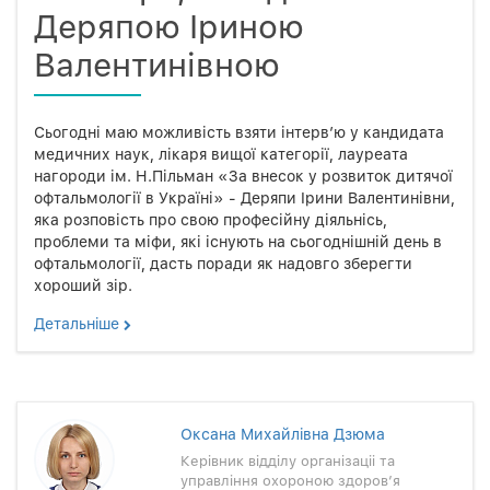
Деряпою Іриною
Валентинівною
Сьогодні маю можливість взяти інтерв’ю у кандидата
медичних наук, лікаря вищої категорії, лауреата
нагороди ім. Н.Пільман «За внесок у розвиток дитячої
офтальмології в Україні» - Деряпи Ірини Валентинівни,
яка розповість про свою професійну діяльнісь,
проблеми та міфи, які існують на сьогоднішній день в
офтальмології, дасть поради як надовго зберегти
хороший зір.
Детальнiше
Оксана Михайлiвна Дзюма
Керiвник вiддiлу органiзацii та
управлiння охороною здоров’я