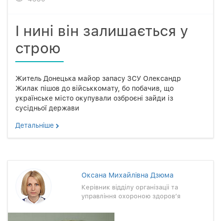
І нині він залишається у
строю
Житель Донецька майор запасу ЗСУ Олександр
Жилак пішов до військкомату, бо побачив, що
українське місто окупували озброєні зайди із
сусідньої держави
Детальнiше
Оксана Михайлiвна Дзюма
Керiвник вiддiлу органiзацii та
управлiння охороною здоров’я