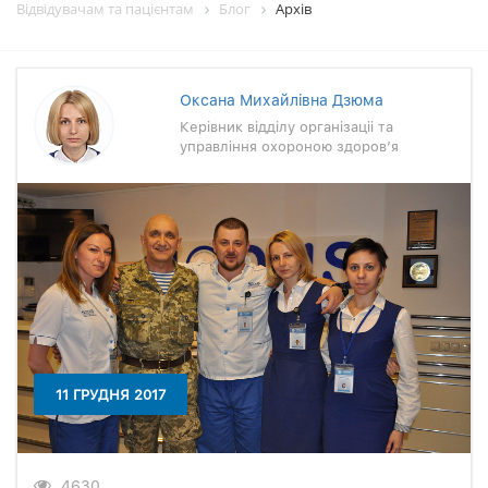
Відвідувачам та пацієнтам
Блог
Архiв
Оксана Михайлiвна Дзюма
Керiвник вiддiлу органiзацii та
управлiння охороною здоров’я
11 ГРУДНЯ 2017
4630