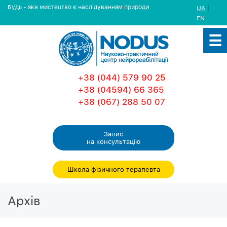
Будь - яке мистецтво є наслідуванням природи
|
UA
EN
+38 (044) 579 90 25
+38 (04594) 66 365
+38 (067) 288 50 07
Запис
на консультацiю
Школа фізичного терапевта
Архiв