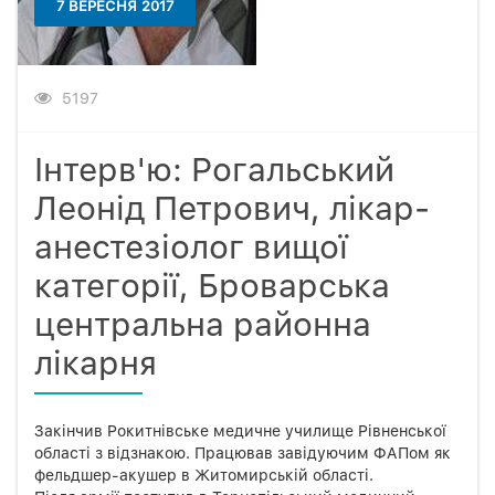
7 ВЕРЕСНЯ 2017
5197
Інтерв'ю: Рогальський
Леонід Петрович, лікар-
анестезіолог вищої
категорії, Броварська
центральна районна
лікарня
Закінчив Рокитнівське медичне училище Рівненської
області з відзнакою. Працював завідуючим ФАПом як
фельдшер-акушер в Житомирській області.