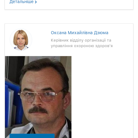
Детальнiше
Оксана Михайлiвна Дзюма
Керiвник вiддiлу органiзацii та
управлiння охороною здоров’я