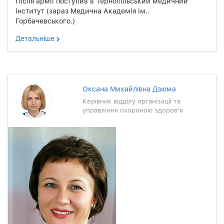
Після армії поступив в Тернопільський медичний
інститут (зараз Медична Академія ім..
Горбачевського.)
Детальнiше
Оксана Михайлiвна Дзюма
Керiвник вiддiлу органiзацii та
управлiння охороною здоров’я