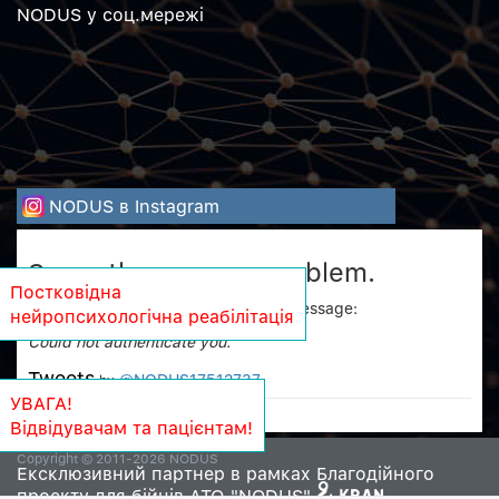
NODUS у соц.мережi
NODUS в Instagram
Sorry, there was a problem.
Постковідна
Twitter returned the following error message:
нейропсихологічна реабілітація
Could not authenticate you.
Tweets
@NODUS17512737
by
УВАГА!
Відвідувачам та пацієнтам!
Copyright © 2011-2026 NODUS
Ексклюзивний партнер в рамках Благодійного
проекту для бійців АТО "NODUS"