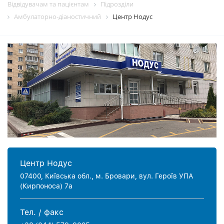
Відвідувачам та пацієнтам
Пiдроздiли
Амбулаторно-діаностичний
Центр Нодус
Центр Нодус
07400, Київська обл., м. Бровари, вул. Героїв УПА
(Кирпоноса) 7а
Тел. / факс