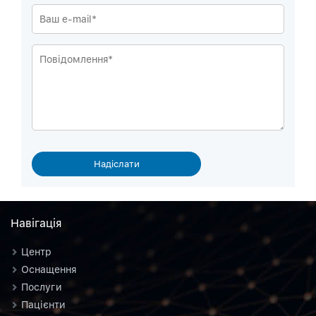
Навiгацiя
Центр
Оснащення
Послуги
Пацієнти