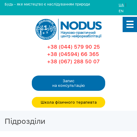
Будь - яке мистецтво є наслідуванням природи
|
UA
EN
+38 (044) 579 90 25
+38 (04594) 66 365
+38 (067) 288 50 07
Запис
на консультацiю
Школа фізичного терапевта
Пiдроздiли