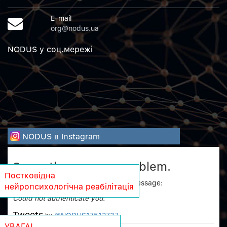
E-mail
org@nodus.ua
NODUS у соц.мережi
NODUS в Instagram
Sorry, there was a problem.
Постковідна
Twitter returned the following error message:
нейропсихологічна реабілітація
Could not authenticate you.
Tweets
@NODUS17512737
by
УВАГА!