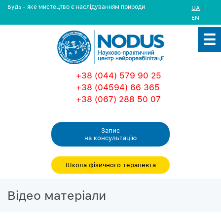
Будь - яке мистецтво є наслідуванням природи
|
UA
EN
+38 (044) 579 90 25
+38 (04594) 66 365
+38 (067) 288 50 07
Запис
на консультацiю
Школа фізичного терапевта
Вiдео матерiали