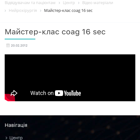
Відвідувачам та пацієнтам
Центр
Вiдео матерiали
Нейрохірургія
Майстер-клас coag 16 sec
Майстер-клас coag 16 sec
20.02.2012
Навiгацiя
Центр