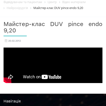
Відвідувачам та пацієнтам
Центр
Вiдео матерiали
Нейрохірургія
Майстер-клас DUV pince endo 9,20
Майстер-клас DUV pince endo
9,20
20.02.2012
Навiгацiя