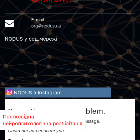
+38 (067) 288 50 07
E-mail
org@nodus.ua
NODUS у соц.мережi
NODUS в Instagram
Sorry, there was a problem.
Постковідна
Twitter returned the following error message:
нейропсихологічна реабілітація
Could not authenticate you.