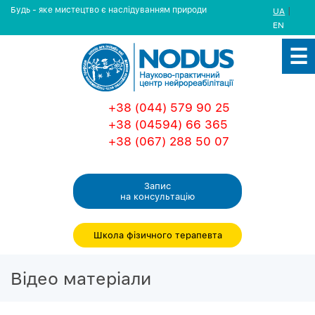
Будь - яке мистецтво є наслідуванням природи
|
UA
EN
+38 (044) 579 90 25
+38 (04594) 66 365
+38 (067) 288 50 07
Запис
на консультацiю
Школа фізичного терапевта
Вiдео матерiали