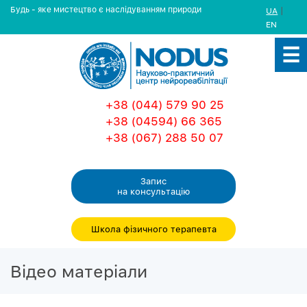
Будь - яке мистецтво є наслідуванням природи
|
UA
EN
+38 (044) 579 90 25
+38 (04594) 66 365
+38 (067) 288 50 07
Запис
на консультацiю
Школа фізичного терапевта
Вiдео матерiали