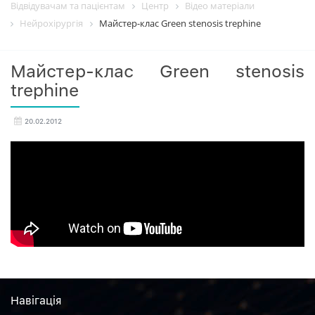
Відвідувачам та пацієнтам
Центр
Вiдео матерiали
Нейрохірургія
Майстер-клас Green stenosis trephine
Майстер-клас Green stenosis
trephine
20.02.2012
Навiгацiя