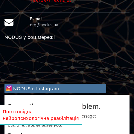
+38 (067) 288 50 07
E-mail
org@nodus.ua
NODUS у соц.мережi
NODUS в Instagram
Sorry, there was a problem.
Постковідна
Twitter returned the following error message:
нейропсихологічна реабілітація
Could not authenticate you.