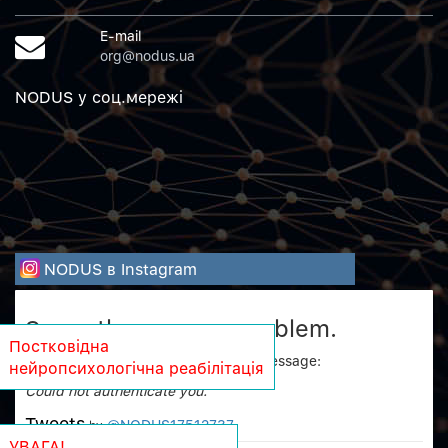
E-mail
org@nodus.ua
NODUS у соц.мережi
NODUS в Instagram
Sorry, there was a problem.
Постковідна
Twitter returned the following error message:
нейропсихологічна реабілітація
Could not authenticate you.
Tweets
@NODUS17512737
by
УВАГА!