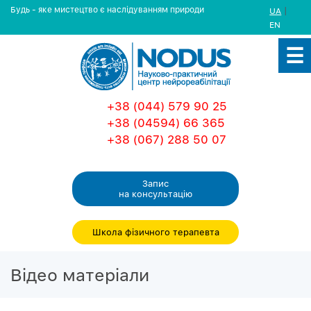
Будь - яке мистецтво є наслідуванням природи
|
UA
EN
+38 (044) 579 90 25
+38 (04594) 66 365
+38 (067) 288 50 07
Запис
на консультацiю
Школа фізичного терапевта
Вiдео матерiали