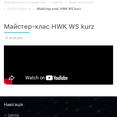
Відвідувачам та пацієнтам
Центр
Вiдео матерiали
Нейрохірургія
Майстер-клас HWK WS kurz
Майстер-клас HWK WS kurz
20.02.2012
Навiгацiя
Центр