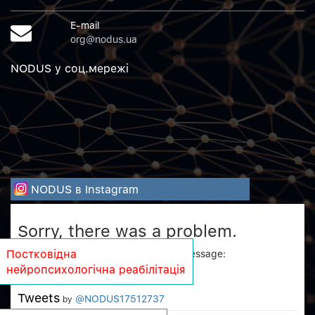
E-mail
org@nodus.ua
NODUS у соц.мережi
NODUS в Instagram
Sorry, there was a problem.
Twitter returned the following error message:
Постковідна
нейропсихологічна реабілітація
Could not authenticate you.
Tweets
@NODUS17512737
by