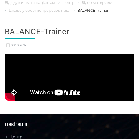
Відвідувачам та пацієнтам
Центр
Вiдео матерiали
Цікаве у сфері нейрореабілітації
BALANCE-Trainer
BALANCE-Trainer
03.10.2017
Навiгацiя
Центр