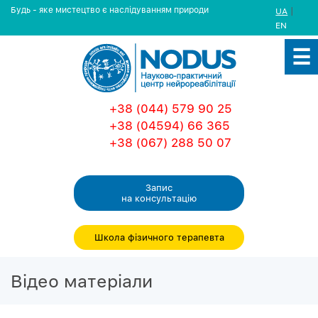
Будь - яке мистецтво є наслідуванням природи
|
UA
EN
+38 (044) 579 90 25
+38 (04594) 66 365
+38 (067) 288 50 07
Запис
на консультацiю
Школа фізичного терапевта
Вiдео матерiали